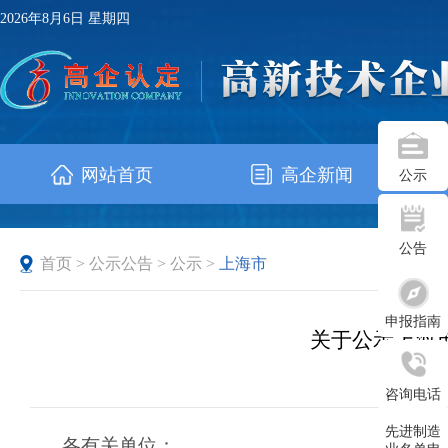
2026年8月6日 星期四
网站首页
高企新闻
公示
公告
首页
>
公示公告
>
公示
>
上海市
申报指南
关于公示上海市
发布时
咨询电话
先进制造
各有关单位：