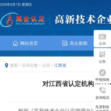
2026年8月7日 星期五
网站首页
高企新闻
公示
公告
首页
>
公示公告
>
公示
>
江西省
申报指南
对江西省认定机构202
发布时
咨询电话
先进制造