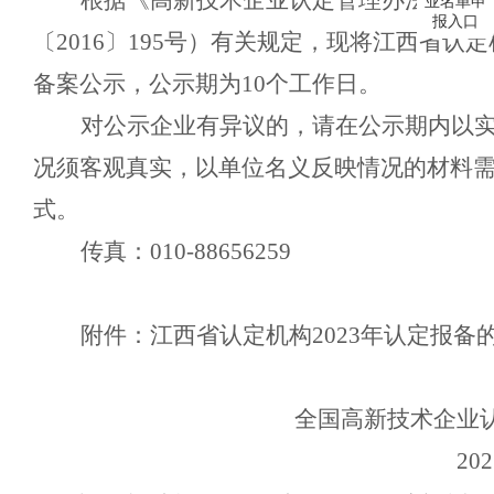
根据《高新技术企业认定管理办法》（
业名单申
报入口
〔
2016
〕
195
号）有关规定，现将
江西省认定
备案公示，公示期为
10
个工作日。
对公示企业有异议的，请在公示期内以
况须客观真实，以单位名义反映情况的材料
式。
传真：
010-88656259
附件：
江西省认定机构
2023
年认定报备
全国高新技术企业
202