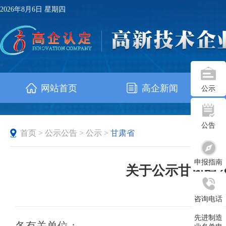
2026年8月6日 星期四
网站首页
高企新闻
公示
公告
首页
>
公示公告
>
公示
>
甘肃省
申报指南
关于公示甘肃省2
发布时
咨询电话
先进制造