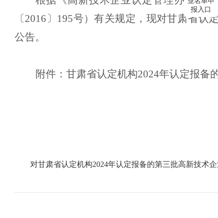
根据《高新技术企业认定管理办法》（
业名单申
报入口
〔
2016
〕
195
号）有关规定，现对
甘肃省
认
公告。
附件：
甘肃省
认定机构
2024
年认定报备
对甘肃省认定机构2024年认定报备的第三批高新技术企业