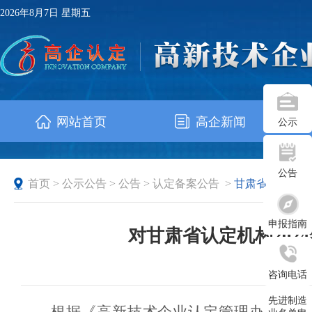
2026年8月7日 星期五
网站首页
高企新闻
公示
公告
首页
>
公示公告
>
公告
>
认定备案公告
>
甘肃省
申报指南
对甘肃省认定机构20
发布时
咨询电话
先进制造