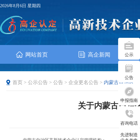
2026年8月6日 星期四
网站首页
高企新闻
公示
公告
首页
>
公示公告
>
公告
>
企业更名公告
>
内蒙古自治区
申报指南
关于内蒙古自治区
发布时
咨询电话
先进制造