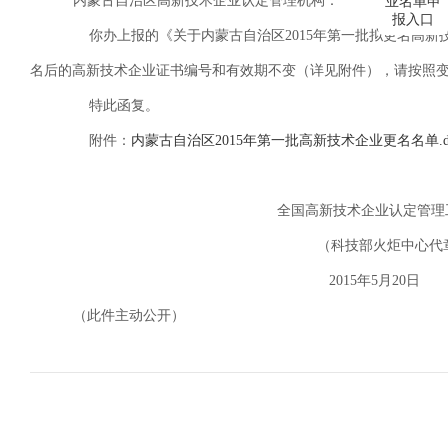
内蒙古自治区
高新技术企业认定管理
机构
：
业名单申
报入口
你
办
上报的《
关于
内蒙古自治区
2015
年第一批拟更名
高新
名
后
的
高新技术企业证书编号和有效期不变（详见附件），请按照变
特此函复。
附件：
内蒙古自治区2015年第一批高新技术企业更名名单.d
全国高新技术企业认定管理工作领
（科技部火炬中心代章
2015
年
5
月
20
日
（此件主动公开）