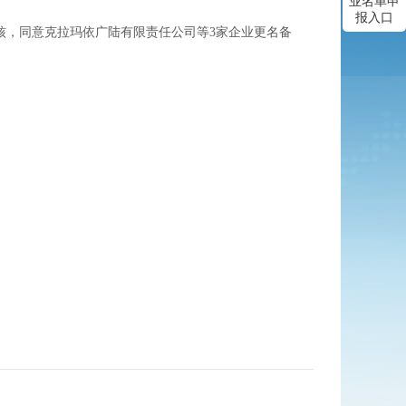
业名单申
报入口
核，同意
克拉玛依广陆有限责任公司
等
3
家企业
更名备