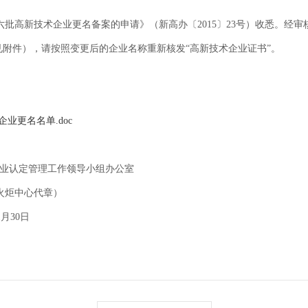
六
批高新技术企业
更名
备案的
申请
》（
新高办〔
2015
〕
23
号）收悉。经审
附件），请按照变更后的企业名称重新核发“高新技术企业证书”。
业更名名单.doc
工作领导小组办公室
代章）
1
月
30
日