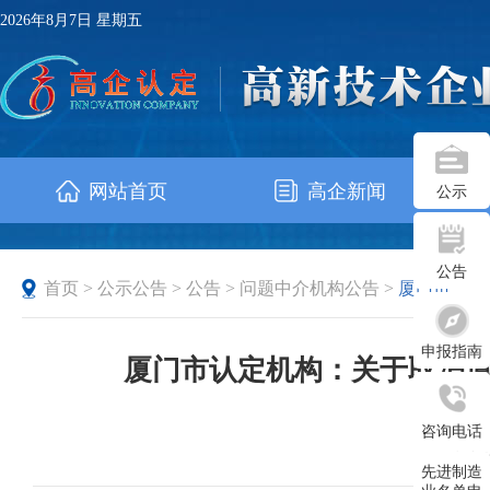
2026年8月7日 星期五
网站首页
高企新闻
公示
公告
首页
>
公示公告
>
公告
>
问题中介机构公告
>
厦门市
申报指南
厦门市认定机构：关于取消厦
术企
咨询电话
发布时
先进制造